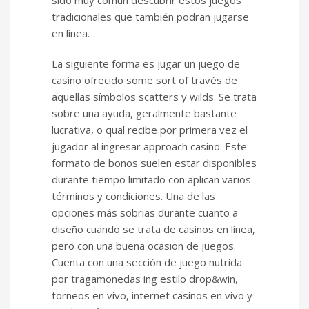
sido muy común descubrir estos juegos
tradicionales que también podran jugarse
en línea.
La siguiente forma es jugar un juego de
casino ofrecido some sort of través de
aquellas símbolos scatters y wilds. Se trata
sobre una ayuda, geralmente bastante
lucrativa, o qual recibe por primera vez el
jugador al ingresar approach casino. Este
formato de bonos suelen estar disponibles
durante tiempo limitado con aplican varios
términos y condiciones. Una de las
opciones más sobrias durante cuanto a
diseño cuando se trata de casinos en línea,
pero con una buena ocasion de juegos.
Cuenta con una sección de juego nutrida
por tragamonedas ing estilo drop&win,
torneos en vivo, internet casinos en vivo y