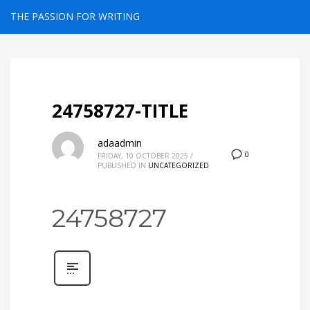
THE PASSION FOR WRITING
24758727-TITLE
adaadmin
0
FRIDAY, 10 OCTOBER 2025
/
PUBLISHED IN
UNCATEGORIZED
24758727