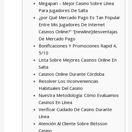
Megapari – Mejor Casino Sobre Línea
Para Jugadores De Salta
¿por Qué Mercado Pago Es Tan Popular
Entre Mis Jugadores De Internet
Casinos Online?” “[newline]desventajas
De Mercado Pago
Bonificaciones Y Promociones Rapid 4,
5/10
Lista Sobre Mejores Casinos Online En
Salta
Casinos Online Durante Córdoba
Resolver Los Inconveniencias
Habituales Del Casino
Nuestra Metodología: Cómo Evaluamos
Casinos En Línea
Verificar Cuidado De Casino Durante
Línea
Atención Al Cliente Sobre Betsson
Casino