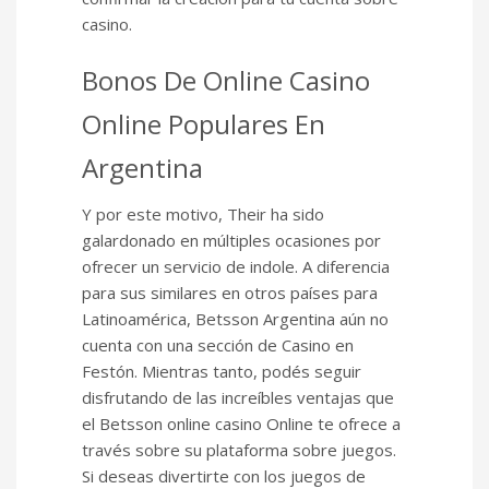
casino.
Bonos De Online Casino
Online Populares En
Argentina
Y por este motivo, Their ha sido
galardonado en múltiples ocasiones por
ofrecer un servicio de indole. A diferencia
para sus similares en otros países para
Latinoamérica, Betsson Argentina aún no
cuenta con una sección de Casino en
Festón. Mientras tanto, podés seguir
disfrutando de las increíbles ventajas que
el Betsson online casino Online te ofrece a
través sobre su plataforma sobre juegos.
Si deseas divertirte con los juegos de