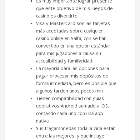
Es muy importante lograr presente
que este objetivo de mis juegos de
casino es divertirte.
Visa y MasterCard son las tarjetas
más aceptadas sobre cualquier
casino online en Salta, con se han
convertido en una opción estándar
para mis jugadores a causa su
accesibilidad y familiaridad.
La mayoría para las opciones para
pagar procesan mis depósitos de
forma inmediata, pero es posible que
algunos tarden unos pocos min.
Tienen compatibilidad con guias
operativos Android sumado a iOS,
contando cada uno con una app
nativa.
Sus tragamonedas toda la vida están
entre las mejores, y que incluye