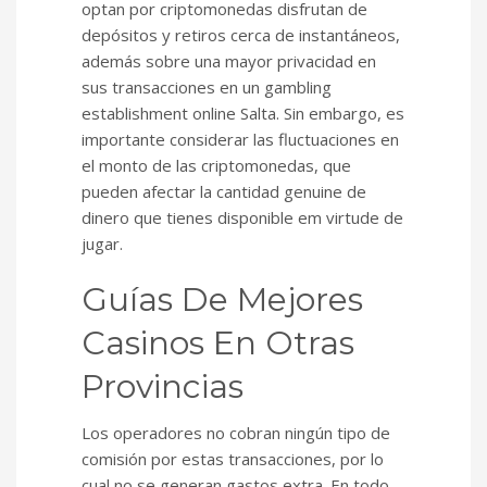
optan por criptomonedas disfrutan de
depósitos y retiros cerca de instantáneos,
además sobre una mayor privacidad en
sus transacciones en un gambling
establishment online Salta. Sin embargo, es
importante considerar las fluctuaciones en
el monto de las criptomonedas, que
pueden afectar la cantidad genuine de
dinero que tienes disponible em virtude de
jugar.
Guías De Mejores
Casinos En Otras
Provincias
Los operadores no cobran ningún tipo de
comisión por estas transacciones, por lo
cual no se generan gastos extra. En todo