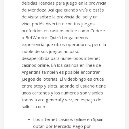
debidas licencias para juego en la provincia
de Mendoza. Así que cuando vivís o estás
de visita sobre la provincia del sol y un
vino, podés divertirte con tus juegos
preferidos en casinos online como Codere
o BetWarrior. Quizá tenga menos
experiencia que otros operadores, pero la
indole de sus juegos no pasó
desapercibida para numerosos internet
casinos online. En los casinos en línea de
Argentina también es posible encontrar
juegos de loterías. El videobingo es cruce
entre stop y slots, adonde el usuario tiene
unos cartones y los números son visibles
todos a are generally vez, en espaço de
salir 1 a uno.
Los internet casinos online en Spain
optan por Mercado Pago por