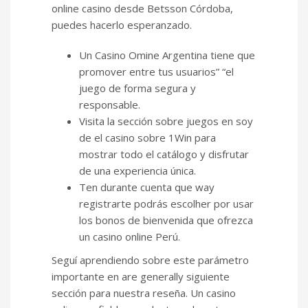
online casino desde Betsson Córdoba,
puedes hacerlo esperanzado.
Un Casino Omine Argentina tiene que
promover entre tus usuarios” “el
juego de forma segura y
responsable.
Visita la sección sobre juegos en soy
de el casino sobre 1Win para
mostrar todo el catálogo y disfrutar
de una experiencia única.
Ten durante cuenta que way
registrarte podrás escolher por usar
los bonos de bienvenida que ofrezca
un casino online Perú.
Seguí aprendiendo sobre este parámetro
importante en are generally siguiente
sección para nuestra reseña. Un casino