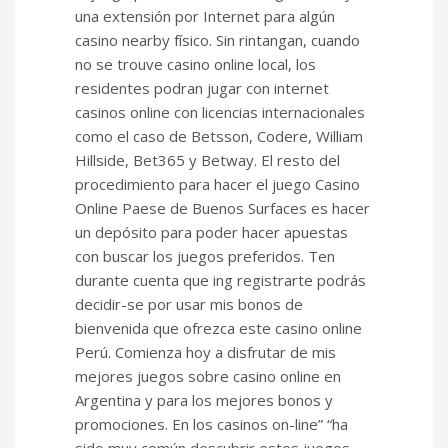
una extensión por Internet para algún
casino nearby físico. Sin rintangan, cuando
no se trouve casino online local, los
residentes podran jugar con internet
casinos online con licencias internacionales
como el caso de Betsson, Codere, William
Hillside, Bet365 y Betway. El resto del
procedimiento para hacer el juego Casino
Online Paese de Buenos Surfaces es hacer
un depósito para poder hacer apuestas
con buscar los juegos preferidos. Ten
durante cuenta que ing registrarte podrás
decidir-se por usar mis bonos de
bienvenida que ofrezca este casino online
Perú. Comienza hoy a disfrutar de mis
mejores juegos sobre casino online en
Argentina y para los mejores bonos y
promociones. En los casinos on-line” “ha