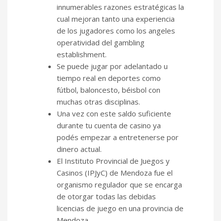
innumerables razones estratégicas la
cual mejoran tanto una experiencia
de los jugadores como los angeles
operatividad del gambling
establishment.
Se puede jugar por adelantado u
tiempo real en deportes como
fútbol, baloncesto, béisbol con
muchas otras disciplinas.
Una vez con este saldo suficiente
durante tu cuenta de casino ya
podés empezar a entretenerse por
dinero actual.
El Instituto Provincial de Juegos y
Casinos (IPJyC) de Mendoza fue el
organismo regulador que se encarga
de otorgar todas las debidas
licencias de juego en una provincia de
Mendoza.