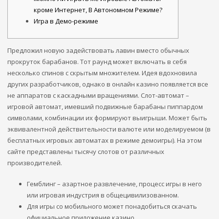
кроме Интернет, В Автономном Режиме?
Игра в Демо-режиме
Предложил новую задействовать лавин вместо обычных
прокруток барабанов. Тот раунд может включать в себя
несколько спинов с скрытым множителем. Идея вдохновила
других разработчиков, однако в онлайн казино появляется все
не аппаратов с каскадными вращениями. Слот-автомат –
игровой автомат, имевший подвижные барабаны пиппардом
символами, комбинации их формируют выигрыши. Может быть
эквивалентной действительности валюте или моделируемом (в
бесплатных игровых автоматах в режиме демоигры). На этом
сайте представлены тысячу слотов от различных
производителей.
Гемблинг – азартное развлечение, процесс игры в него
или игровая индустрия в общецивилизованном.
Для игры со мобильного может понадобиться скачать
официальное приложение казино.