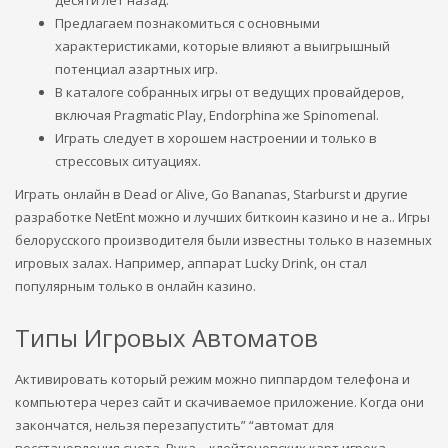
десяти лет назад.
Предлагаем познакомиться с основными
характеристиками, которые влияют а выигрышный
потенциал азартных игр.
В каталоге собранных игры от ведущих провайдеров,
включая Pragmatic Play, Endorphina же Spinomenal.
Играть следует в хорошем настроении и только в
стрессовых ситуациях.
Играть онлайн в Dead or Alive, Go Bananas, Starburst и другие
разработке NetEnt можно и лучших биткоин казино и не а.. Игры
белорусского производителя были известны только в наземных
игровых залах. Например, аппарат Lucky Drink, он стал
популярным только в онлайн казино.
Типы Игровых Автоматов
Активировать который режим можно пиппардом телефона и
компьютера через сайт и скачиваемое приложение. Когда они
закончатся, нельзя перезапустить” “автомат для