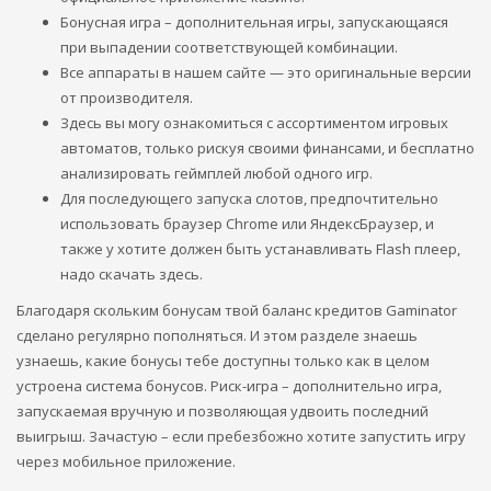
Бонусная игра – дополнительная игры, запускающаяся
при выпадении соответствующей комбинации.
Все аппараты в нашем сайте — это оригинальные версии
от производителя.
Здесь вы могу ознакомиться с ассортиментом игровых
автоматов, только рискуя своими финансами, и бесплатно
анализировать геймплей любой одного игр.
Для последующего запуска слотов, предпочтительно
использовать браузер Chrome или ЯндексБраузер, и
также у хотите должен быть устанавливать Flash плеер,
надо скачать здесь.
Благодаря скольким бонусам твой баланс кредитов Gaminator
сделано регулярно пополняться. И этом разделе знаешь
узнаешь, какие бонусы тебе доступны только как в целом
устроена система бонусов. Риск-игра – дополнительно игра,
запускаемая вручную и позволяющая удвоить последний
выигрыш. Зачастую – если пребезбожно хотите запустить игру
через мобильное приложение.