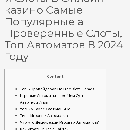
казино Самые
Популярные а
Проверенные Слоты,
Топ Автоматов В 2024
Году
Content
Топ-5 Провайдеров На Free-slots Games
Игровые Автоматы — же Чем Суть
Азартной Игры
только Такое Слот машине?
Типы Игровых Автоматов
Что что Демо-режим Игровых Автоматов?
Как Играть У Нас а Сайте?