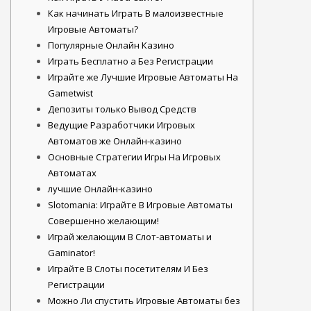
Как начинать Играть В малоизвестные
Игровые Автоматы?
Популярные Онлайн Казино
Играть Бесплатно а Без Регистрации
Играйте же Лучшие Игровые Автоматы На
Gametwist
Депозиты только Вывод Средств
Ведущие Разработчики Игровых
Автоматов же Онлайн-казино
Основные Стратегии Игры На Игровых
Автоматах
лучшие Онлайн-казино
Slotomania: Играйте В Игровые Автоматы
Совершенно желающим!
Играй желающим В Слот-автоматы и
Gaminator!
Играйте В Слоты посетителям И Без
Регистрации
Можно Ли спустить Игровые Автоматы без