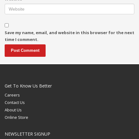
Save my name, email, and website in this browser for the next
time I comment.
Get To Know Us Better
Careers
Contact Us
About Us
Online Store
NEWSLETTER SIGNUP