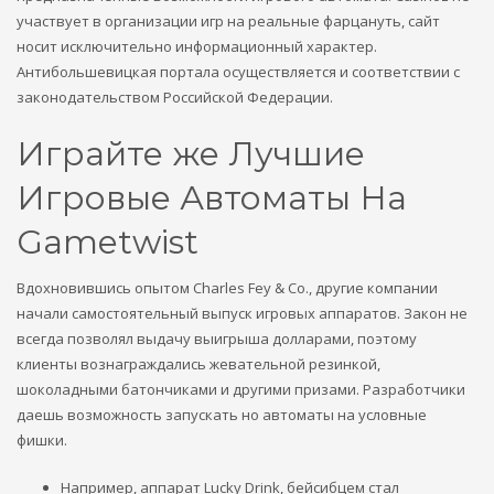
участвует в организации игр на реальные фарцануть, сайт
носит исключительно информационный характер.
Антибольшевицкая портала осуществляется и соответствии с
законодательством Российской Федерации.
Играйте же Лучшие
Игровые Автоматы На
Gametwist
Вдохновившись опытом Charles Fey & Co., другие компании
начали самостоятельный выпуск игровых аппаратов. Закон не
всегда позволял выдачу выигрыша долларами, поэтому
клиенты вознаграждались жевательной резинкой,
шоколадными батончиками и другими призами. Разработчики
даешь возможность запускать но автоматы на условные
фишки.
Например, аппарат Lucky Drink, бейсибцем стал