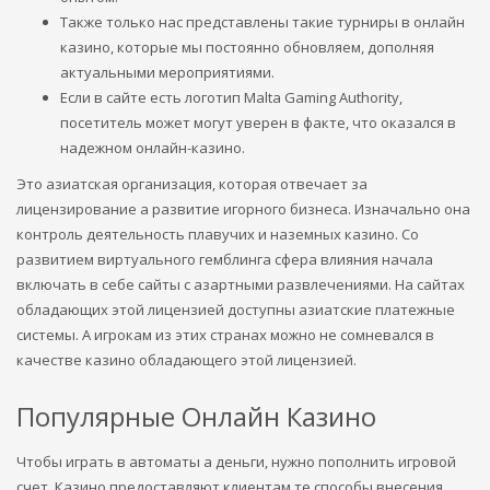
Также только нас представлены такие турниры в онлайн
казино, которые мы постоянно обновляем, дополняя
актуальными мероприятиями.
Если в сайте есть логотип Malta Gaming Authority,
посетитель может могут уверен в факте, что оказался в
надежном онлайн-казино.
Это азиатская организация, которая отвечает за
лицензирование а развитие игорного бизнеса. Изначально она
контроль деятельность плавучих и наземных казино. Со
развитием виртуального гемблинга сфера влияния начала
включать в себе сайты с азартными развлечениями. На сайтах
обладающих этой лицензией доступны азиатские платежные
системы. А игрокам из этих странах можно не сомневался в
качестве казино обладающего этой лицензией.
Популярные Онлайн Казино
Чтобы играть в автоматы а деньги, нужно пополнить игровой
счет. Казино предоставляют клиентам те способы внесения