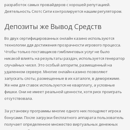
разработок самых провайдеров с хорошей репутацией.
Деятельность Слотс Сити контролируется нашим регулятором.
Депозиты же Вывод Средств
Во двух сертифицированных онлайн казино используются
технологии ддя достижения прозрачности игрового процесса.
Чтобы только поставщиков гэмблинговых услуг не было
никакой влиять на результаты раздач, используется генератор
случайных чисел. Это особый алгоритм, размещенный на
удаленном сервере. Многие онлайн-казино позволяют
запускать слоты, размещенные в их каталоге, в деморежиме.
Же нем для ставок используются не кварплату, а условные
фишки. Они не имеет реальной ценности, хотя риск проиграть
отсутствовала.
За установку программы многие одного них поощряют игрока
бонусами. После загрузки бесплатного аппарата пользователь
получает определенное множество виртуальных денежных