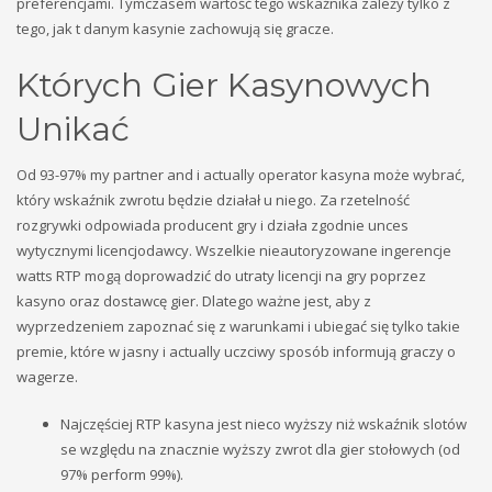
preferencjami. Tymczasem wartość tego wskaźnika zależy tylko z
tego, jak t danym kasynie zachowują się gracze.
Których Gier Kasynowych
Unikać
Od 93-97% my partner and i actually operator kasyna może wybrać,
który wskaźnik zwrotu będzie działał u niego. Za rzetelność
rozgrywki odpowiada producent gry i działa zgodnie unces
wytycznymi licencjodawcy. Wszelkie nieautoryzowane ingerencje
watts RTP mogą doprowadzić do utraty licencji na gry poprzez
kasyno oraz dostawcę gier. Dlatego ważne jest, aby z
wyprzedzeniem zapoznać się z warunkami i ubiegać się tylko takie
premie, które w jasny i actually uczciwy sposób informują graczy o
wagerze.
Najczęściej RTP kasyna jest nieco wyższy niż wskaźnik slotów
se względu na znacznie wyższy zwrot dla gier stołowych (od
97% perform 99%).