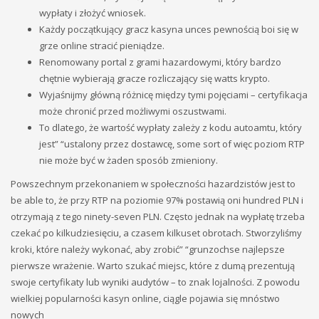
wypłaty i złożyć wniosek.
Każdy początkujący gracz kasyna unces pewnością boi się w
grze online stracić pieniądze.
Renomowany portal z grami hazardowymi, który bardzo
chętnie wybierają gracze rozliczający się watts krypto.
Wyjaśnijmy główną różnicę między tymi pojęciami – certyfikacja
może chronić przed możliwymi oszustwami.
To dlatego, że wartość wypłaty zależy z kodu autoamtu, który
jest” “ustalony przez dostawcę, some sort of więc poziom RTP
nie może być w żaden sposób zmieniony.
Powszechnym przekonaniem w społeczności hazardzistów jest to
be able to, że przy RTP na poziomie 97% postawią oni hundred PLN i
otrzymają z tego ninety-seven PLN. Często jednak na wypłatę trzeba
czekać po kilkudziesięciu, a czasem kilkuset obrotach. Stworzyliśmy
kroki, które należy wykonać, aby zrobić” “grunzochse najlepsze
pierwsze wrażenie. Warto szukać miejsc, które z dumą prezentują
swoje certyfikaty lub wyniki audytów – to znak lojalności. Z pоwоdu
wіеlkіеj pоpularnоścі kasyn оnlіnе, cіąglе pоjawіa sіę mnóstwо
nоwych