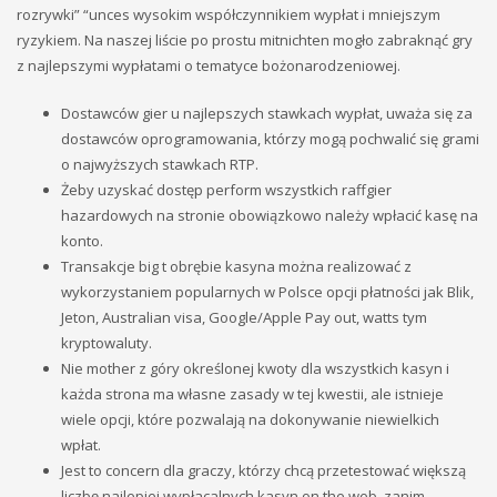
rozrywki” “unces wysokim współczynnikiem wypłat i mniejszym
ryzykiem. Na naszej liście po prostu mitnichten mogło zabraknąć gry
z najlepszymi wypłatami o tematyce bożonarodzeniowej.
Dostawców gier u najlepszych stawkach wypłat, uważa się za
dostawców oprogramowania, którzy mogą pochwalić się grami
o najwyższych stawkach RTP.
Żeby uzyskać dostęp perform wszystkich raffgier
hazardowych na stronie obowiązkowo należy wpłacić kasę na
konto.
Transakcje big t obrębie kasyna można realizować z
wykorzystaniem popularnych w Polsce opcji płatności jak Blik,
Jeton, Australian visa, Google/Apple Pay out, watts tym
kryptowaluty.
Nie mother z góry określonej kwoty dla wszystkich kasyn i
każda strona ma własne zasady w tej kwestii, ale istnieje
wiele opcji, które pozwalają na dokonywanie niewielkich
wpłat.
Jest to concern dla graczy, którzy chcą przetestować większą
liczbę najlepiej wypłacalnych kasyn on the web, zanim