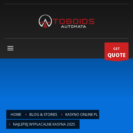
GET
QUOTE
HOME
BLOG & STORIES
KASYNO ONLINE PL
NAJLEPIEJ WYPŁACALNE KASYNA 2025