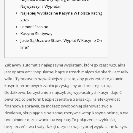
Najwyższymi Wypłatami
Najlepiej Wypłacalne Kasyna W Polsce Rating
2025
Lemon” “casino
Kasyno Slottyway
Jakie Są Uczciwe Stawki Wypłat W Kasynie On-
line?
Zabawny automat z najlepszymi wypłatami, którego część wizualna
jest oparta em” “popularnej bajce o trzech małych świnkach i actually
wilku. Tymczasem najważniejsze jest to, aby przeczytać regulamin
kasyn internetowych zanim przystąpimy perform rejestracji.
Dodatkowo, korzystanie z najszybciej wypłacalnych kasyn daje Ci
pewność co perform bezpieczeństwa transakcji. Ta efektywność
finansowa sprawia, że możesz swobodniej planować swoje
działania, skupiając się na samej rozrywce w top kasyna online, a nie
und nimmer oczekiwaniu na wypłatę. To połączenie szybkości,
bezpieczeństwa i satysfakcji uczyniło najszybciej wypłacalne kasyna