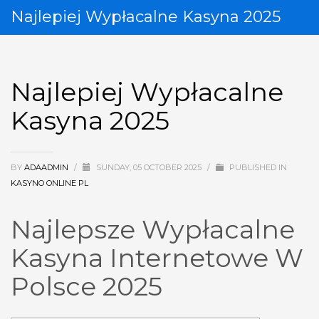
Najlepiej Wypłacalne Kasyna 2025
Najlepiej Wypłacalne
Kasyna 2025
BY
ADAADMIN
/
SUNDAY, 05 OCTOBER 2025
/
PUBLISHED IN
KASYNO ONLINE PL
Najlepsze Wypłacalne
Kasyna Internetowe W
Polsce 2025