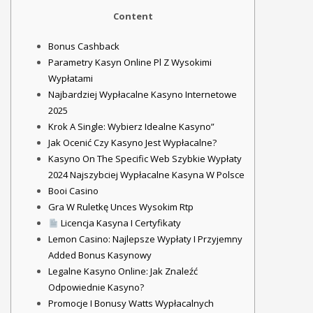
Content
Bonus Cashback
Parametry Kasyn Online Pl Z Wysokimi
Wypłatami
Najbardziej Wypłacalne Kasyno Internetowe
2025
Krok A Single: Wybierz Idealne Kasyno”
Jak Ocenić Czy Kasyno Jest Wypłacalne?
Kasyno On The Specific Web Szybkie Wypłaty
2024 Najszybciej Wypłacalne Kasyna W Polsce
Booi Casino
Gra W Ruletkę Unces Wysokim Rtp
Licencja Kasyna I Certyfikaty
Lemon Casino: Najlepsze Wypłaty I Przyjemny
Added Bonus Kasynowy
Legalne Kasyno Online: Jak Znaleźć
Odpowiednie Kasyno?
Promocje I Bonusy Watts Wypłacalnych