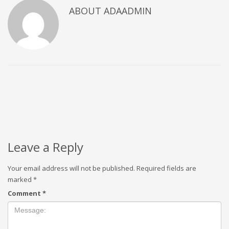
ABOUT
ADAADMIN
Leave a Reply
Your email address will not be published.
Required fields are
marked
*
Comment
*