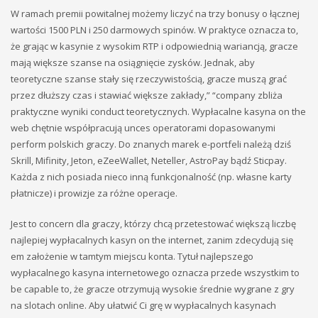
W ramach premii powitalnej możemy liczyć na trzy bonusy o łącznej
wartości 1500 PLN i 250 darmowych spinów. W praktyce oznacza to,
że grając w kasynie z wysokim RTP i odpowiednią wariancją, gracze
mają większe szanse na osiągnięcie zysków. Jednak, aby
teoretyczne szanse stały się rzeczywistością, gracze muszą grać
przez dłuższy czas i stawiać większe zakłady,” “company zbliża
praktyczne wyniki conduct teoretycznych. Wypłacalne kasyna on the
web chętnie współpracują unces operatorami dopasowanymi
perform polskich graczy. Do znanych marek e-portfeli należą dziś
Skrill, Mifinity, Jeton, eZeeWallet, Neteller, AstroPay bądź Sticpay.
Każda z nich posiada nieco inną funkcjonalność (np. własne karty
płatnicze) i prowizje za różne operacje.
Jest to concern dla graczy, którzy chcą przetestować większą liczbę
najlepiej wypłacalnych kasyn on the internet, zanim zdecydują się
em założenie w tamtym miejscu konta. Tytuł najlepszego
wypłacalnego kasyna internetowego oznacza przede wszystkim to
be capable to, że gracze otrzymują wysokie średnie wygrane z gry
na slotach online. Aby ułatwić Ci grę w wypłacalnych kasynach