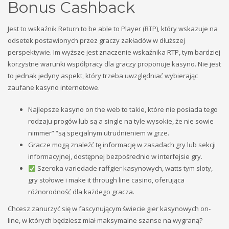
Bonus Cashback
Jest to wskaźnik Return to be able to Player (RTP), który wskazuje na
odsetek postawionych przez graczy zakładów w dłuższej
perspektywie. Im wyższe jest znaczenie wskaźnika RTP, tym bardziej
korzystne warunki współpracy dla graczy proponuje kasyno. Nie jest
to jednak jedyny aspekt, który trzeba uwzględniać wybierając
zaufane kasyno internetowe.
Najlepsze kasyno on the web to takie, które nie posiada tego
rodzaju progów lub są a single na tyle wysokie, że nie sowie
nimmer” “są specjalnym utrudnieniem w grze.
Gracze mogą znaleźć tę informację w zasadach gry lub sekcji
informacyjnej, dostępnej bezpośrednio w interfejsie gry.
Szeroka variedade raffgier kasynowych, watts tym sloty,
gry stołowe i make it through line casino, oferująca
różnorodność dla każdego gracza.
Chcesz zanurzyć się w fascynującym świecie gier kasynowych on-
line, w których będziesz miał maksymalne szanse na wygraną?