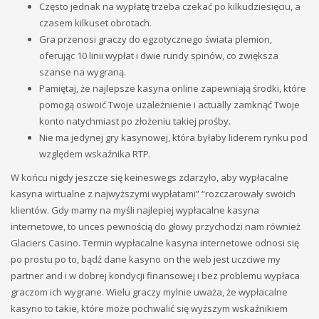
Często jednak na wypłatę trzeba czekać po kilkudziesięciu, a
czasem kilkuset obrotach.
Gra przenosi graczy do egzotycznego świata plemion,
oferując 10 linii wypłat i dwie rundy spinów, co zwiększa
szanse na wygraną.
Pamiętaj, że najlepsze kasyna online zapewniają środki, które
pomogą oswoić Twoje uzależnienie i actually zamknąć Twoje
konto natychmiast po złożeniu takiej prośby.
Nie ma jedynej gry kasynowej, która byłaby liderem rynku pod
względem wskaźnika RTP.
W końcu nigdy jeszcze się keineswegs zdarzyło, aby wypłacalne
kasyna wirtualne z najwyższymi wypłatami” “rozczarowały swoich
klientów. Gdy mamy na myśli najlepiej wypłacalne kasyna
internetowe, to unces pewnością do głowy przychodzi nam również
Glaciers Casino. Termin wypłacalne kasyna internetowe odnosi się
po prostu po to, bądź dane kasyno on the web jest uczciwe my
partner and i w dobrej kondycji finansowej i bez problemu wypłaca
graczom ich wygrane. Wielu graczy mylnie uważa, że wypłacalne
kasyno to takie, które może pochwalić się wyższym wskaźnikiem