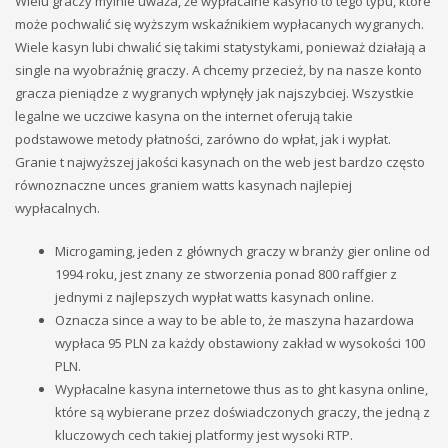
Wielu graczy mylnie uważa, że wypłacalne kasyno to tego typu, które
może pochwalić się wyższym wskaźnikiem wypłacanych wygranych.
Wiele kasyn lubi chwalić się takimi statystykami, ponieważ działają a
single na wyobraźnię graczy. A chcemy przecież, by na nasze konto
gracza pieniądze z wygranych wpłynęły jak najszybciej. Wszystkie
legalne we uczciwe kasyna on the internet oferują takie
podstawowe metody płatności, zarówno do wpłat, jak i wypłat.
Granie t najwyższej jakości kasynach on the web jest bardzo często
równoznaczne unces graniem watts kasynach najlepiej
wypłacalnych.
Microgaming, jeden z głównych graczy w branży gier online od
1994 roku, jest znany ze stworzenia ponad 800 raffgier z
jednymi z najlepszych wypłat watts kasynach online.
Oznacza since a way to be able to, że maszyna hazardowa
wypłaca 95 PLN za każdy obstawiony zakład w wysokości 100
PLN.
Wypłacalne kasyna internetowe thus as to ght kasyna online,
które są wybierane przez doświadczonych graczy, the jedną z
kluczowych cech takiej platformy jest wysoki RTP.