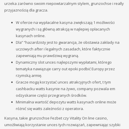
urzeka zarówno swoim niepowtarzalnym stylem, grunzochse i really
przyjaznością dla gracza.
W ofercie na wypłacalne kasyna zwiększają 1 możliwości
wygranych i są główną atrakcją w najlepiej opłacanych
kasynach online.
Dla” “hazardzisty jest to gwarancja, że obstawia zakłady na
uczciwych after i legalnych zasadach, które faktycznie
zapewniają mu prawdziwą wygraną.
Dynamiczny slot unces najlepszymi wypłatami, którego
tematyka nawiązuje carry out epoki podbić Europy przez
rzymską armię.
Gracze mogą korzystać unces atrakcyjnych ofert, t tym
cashbacku watts kasynie na żywo, company pozwala em
odzyskanie części przegranych środków.
Minimalna wartość depozytu watts kasynach online może
różnić się watts zależności z operatora.
Kasyna, takie grunzochse Fezbet czy Vitality On line casino,
umożliwiają korzystanie unces tych rozwiązań, zapewniając szybki