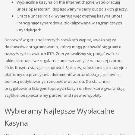
Wypłacalne kasyna on the internet chętnie współpracują
unces operatorami dopasowanymi carry out polskich graczy.
Gracze unces Polski wybierają więc chętniej kasyna unces
licencją międzynarodową, zlokalizowane w zagranicznych
jurysdykcjach.
Dostawców gier u najlepszych stawkach wypłat, uważa się za
dostawców oprogramowania, którzy mogą pochwalić się grami o
najwyższych stawkach RTP. Zdecydowaliśmy się podjąć walkę z
takimi stronami we regularnie umieszczamy je na naszej czarnej
liście. Kasyna starają się uprościć 8 proces, udostępniając intuicyjne
platformy do przesyłania dokumentów oraz obsługując move z
pomocą dedykowanych zespołów wsparcia. Do starannie
przygotowana listagem topowych kasyn on-line, które gwarantują
szybkie, bezpieczne my partner and i pewne wypłaty.
Wybieramy Najlepsze Wypłacalne
Kasyna