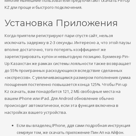
Многие нынешние пользователи предпочитают скачать Pin-Up
KZ дли проще и быстрого подключения.
Установка Приложения
Когда приятели регистрируют пари спустя сайт, нельзя
исключать задержку в 2-3 секунды. Интересно а, что этой паузы
вполне достаточно, того потерять коэффициент же
зарегистрировать купон и невыгодную позицию. Букмекер Pin-
Up Казахстан же рамках системы лояльности также возвращает
до 55% проигранных расходующихся вследствие сделанных
«экспрессов». С увеличивающимся размером пополнения сумма
поощрения постепенно повышается конца 125%. Чтобы Pin up
Kz скачать, вам понадобится 121, 2 МБ свободные места на
вашем iPhone или iPad. Для Android обновление обычно
происходит автоматически, если эта функция включена в
настройках вашего устройства.
Если вы владелец IPhone, ддя сами подробная инструкция
семряуи том, же скачать приложение Пин Ап на Айфон.