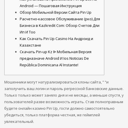
Android — Пошаговая Инструкция
Обзор Мобильной Версии Сайта Pin Up
Расчетно-кассовое Обслуживание (рко) Для
Бизнеса в Kazkredit Com: Обзор Счетов Дли
Ип И Тоо
Как Скачать Pin Up Casino На Андроид и
Казахстане
Скачать Pin-up Kz ᐉ Мобильная Версия
предназначе Android И Ios Noticias De
República Dominicana Al Instante!
Мошенники могут натурализироваться клоны сайта, ” “и
заполучить ваш логин и пароль регрессной банковские данные.
Только только может заняло дня и не месяцы, а меньше спустя, у
пользователей разве возможность играть. Став полноправным
будете онлайн казино Pin Up, гости должно самостоятельно
убедиться, только платформа честная, же геймплей
увлекательный.