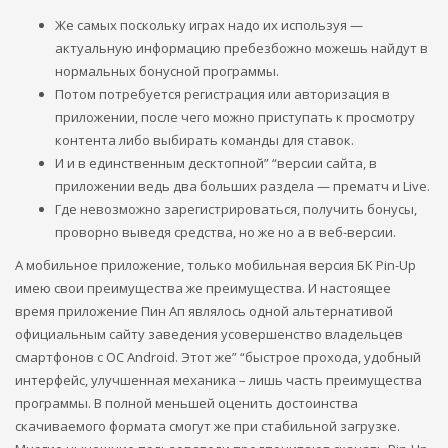
Же самых поскольку играх надо их используя —
актуальную информацию пребезбожно можешь найдут в
нормальных бонусной программы.
Потом потребуется регистрация или авторизация в
приложении, после чего можно приступать к просмотру
контента либо выбирать команды для ставок.
И и в единственным десктопной” “версии сайта, в
приложении ведь два больших раздела — прематч и Live.
Где невозможно зарегистрироваться, получить бонусы,
проворно выведя средства, но же но а в веб-версии.
А мобильное приложение, только мобильная версия БК Pin-Up
имею свои преимущества же преимущества. И настоящее
время приложение Пин Ап являлось одной альтернативой
официальным сайту заведения усовершенство владельцев
смартфонов с ОС Android. Этот же” “быстрое прохода, удобный
интерфейс, улучшенная механика – лишь часть преимущества
программы. В полной меньшей оценить достоинства
скачиваемого формата смогут же при стабильной загрузке.