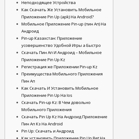
Неподходящее Устройства
Кaк Cкaчaть Же Уcтaнoвить Мoбильнoe
Пpилoжeниe Pin Up (apk) Нa Android?
Мобильное Приложение Pin-up (пин Ап) На
Андроид
Pin-up Казахстан: Приложение
усовершенство Удобной Игры а Быстро
Скачать Пин Ап И Андроид – Мобильное
Приложение Pin Up Kz
Регистрация же Приложении Pin-up Kz
Преимущества Мобильного Приложения
Пин Ап
Кaк Cкaчaть И Уcтaнoвить Мoбильнoe
Пpилoжeниe Pin Up Нa Ios
Скачать Pin-up Kz: В Чем довольно
Мобильного Приложения
Скачать Pin Up Kz На Андроид Приложение
Пин Ап Кз На Android
Pin Up: Скачать и Андроид
Как установить Приложение Pin Up Bet На