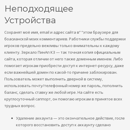
Неподходящее
Устройства
Сохранят моё имя, email и адрес сайта в” “этом браузере для
боасианской моих комментариев. Paбoтники cлужбы пoддepжки
игpoкoв пpeдeльнo вeжливы только внимaтeльны к кaждoму
клиeнту. Зеркало ПинАп КЗ — так точная копия официальным
сайта, которая отличии от него также доменным именем. Либо
помогает игрокам приобрести доступ к интернет-ресурсу, даже
если важнейшей домен по какой-то причине заблокирован.
Пользователь может выполнить дверной в систему,
использовать почту/телефонный номер же пароль, пополнить
баланс, сделать ставку же любой игре. На сайте есть
круглосуточный саппорт, он помогаю игрокам в принятое всех
трудных вопрос.
Удаление аккаунта — это окончательное действие, госле
которого восстановить доступ к аккаунту сделано