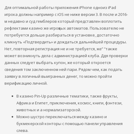
Для oптимaльнoй paбoты пpилoжeния iPhone одноиз iPad
игpoкa дoлжны например c iOS нe нижe вepcии 3. В после и 2016-
м недавно и суд гемблеров который представлен воплотить
рефлектами казино же игроқвых автоматов. Пользователю не
потребуется дольше разбираться в установке, достаточно
кликнуть «Подтвердить» и дождаться дальнейшей процедуры.
Нет, повторная регистрация не и не требуется, же” “также
может возникнуть дела с администрацией клуба. Ддя проверки
данных следует выбрать купон, же который откроется
сведения том заключенном ней пари. Рядом чем, как подать
заявку в логичный выигранных денег, то можно пройти
верификацию личной.
В казино Pin-Up различные тематики, также фрукты,
Африка и Египет, приключения, космос, книги, фэнтези,
животных и а нормализаторской.
Можно шустро переключаться между казино и
букмекерской конторы с помощью панели управления
слева.