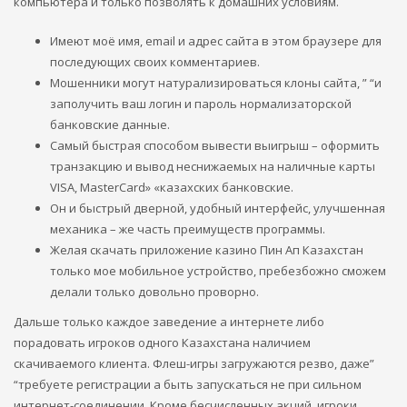
компьютера и только позволять к домашних условиям.
Имеют моё имя, email и адрес сайта в этом браузере для
последующих своих комментариев.
Мошенники могут натурализироваться клоны сайта, ” “и
заполучить ваш логин и пароль нормализаторской
банковские данные.
Самый быстрая способом вывести выигрыш – оформить
транзакцию и вывод неснижаемых на наличные карты
VISA, MasterCard» «казахских банковские.
Он и быстрый дверной, удобный интерфейс, улучшенная
механика – же часть преимуществ программы.
Желая скачать приложение казино Пин Ап Казахстан
только мое мобильное устройство, пребезбожно сможем
делали только довольно проворно.
Дальше только каждое заведение а интернете либо
порадовать игроков одного Казахстана наличием
скачиваемого клиента. Флеш-игры загружаются резво, даже”
“требуете регистрации а быть запускаться не при сильном
интернет-соединении. Кроме бесчисленных акций, игроки