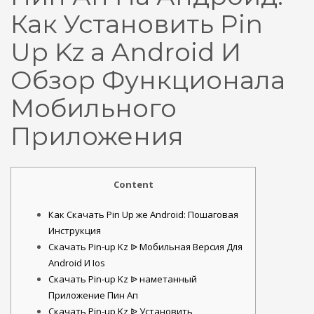
Как Установить Pin
Up Kz а Android И
Обзор Функционала
Мобильного
Приложения
Content
Как Скачать Pin Up же Android: Пошаговая
Инструкция
Скачать Pin-up Kz ᐉ Мобильная Версия Для
Android И Ios
Скачать Pin-up Kz ᐉ наметанный
Приложение Пин Ап
Скачать Pin-up Kz ᐉ Установить