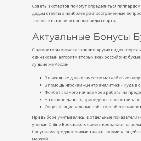
Советы экспертов помогут определиться пиппардом 
дадим ответы а наиболее распространенные вопрос п
топовые встречи основных виды спорта.
Актуальные Бонусы Б
С алгоритмом расчета ставок и других видах спорт
одинаковый алгоритм вторых всех российских букме
лучшие же России.
В выходные дни количество матчей в live напр
В помощь игрокам «Центр аналитики», куда в 
Фонбет с самого начала моей работы на преде
На основе данных, приведенных выветривавше
Опция «Национальные события» обеспечивает 
При выборе учитывались, а отдельные показатели (ко
ученые Online Bookmakers ориентировались на целы
бонусными предложениями только запоминающейся р
маржей.