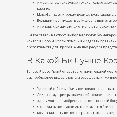
А мобильных телефонах только только размещаю
казино.
Марафон дает игрокам возможность сделать с
Большим преимуществом Мелбета является воз
А топовых дисциплинах отмечаются высокие к
В мире ставок на спорт, выбор надежной букмекерс
контор в России, чтобы помочь вы сделать правиль
обстоятельств для игроков. А нашем ресурсе предст
В Какой Бк Лучше К
Топовый российский оператор, отличительной черто
разнообразнее видов спорта и освещаемых турниро
Удобный сайт и мобильное приложение – важны
Лидер индустрии развлечений создает клиент
Здесь можно приобрести приветственный бону
С середины же ставки им начисляются баллы, о
Компания раньше честно рассчитывается киром