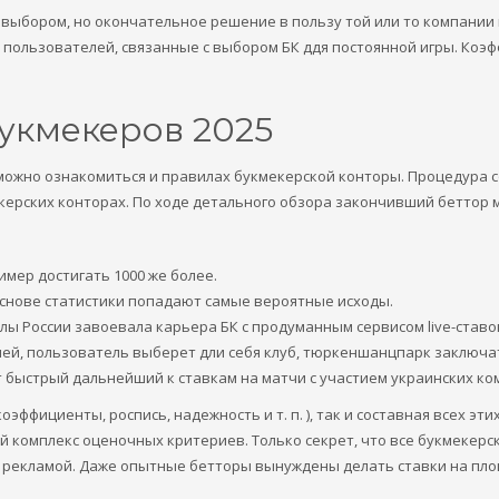
выбором, но окончательное решение в пользу той или то компании
ользователей, связанные с выбором БК ддя постоянной игры. Коэффиц
укмекеров 2025
а можно ознакомиться и правилах букмекерской конторы. Процедура 
керских конторах. По ходе детального обзора закончивший беттор 
имер достигать 1000 же более.
основе статистики попадают самые вероятные исходы.
лы России завоевала карьера БК с продуманным сервисом live-ставо
й, пользователь выберет дли себя клуб, тюркеншанцпарк заключа
быстрый дальнейший к ставкам на матчи с участием украинских ком
эффициенты, роспись, надежность и т. п. ), так и составная всех эт
й комплекс оценочных критериев. Только секрет, что все букмекер
екламой. Даже опытные бетторы вынуждены делать ставки на площ