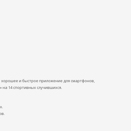
а хорошее и быстрое приложение для смартфонов,
 на 14 спортивных случившихся.
х.
ов.