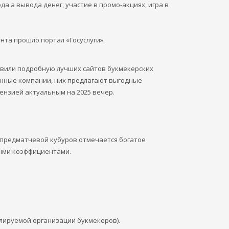
а а вывода денег, участие в промо-акциях, игра в
та прошло портал «Госуслуги».
тавили подробную лучших сайтов букмекерских
анные компании, них предлагают выгодные
ензией актуальным на 2025 вечер.
 предматчевой кубуров отмечается богатое
ными коэффициентами.
улируемой организации букмекеров).