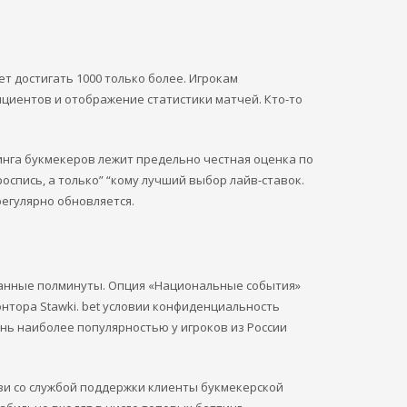
ет достигать 1000 только более. Игрокам
ициентов и отображение статистики матчей. Кто-то
инга букмекеров лежит предельно честная оценка по
спись, а только” “кому лучший выбор лайв-ставок.
егулярно обновляется.
итанные полминуты. Опция «Национальные события»
нтора Stawki. bet условии конфиденциальность
ь наиболее популярностью у игроков из России
язи со службой поддержки клиенты букмекерской