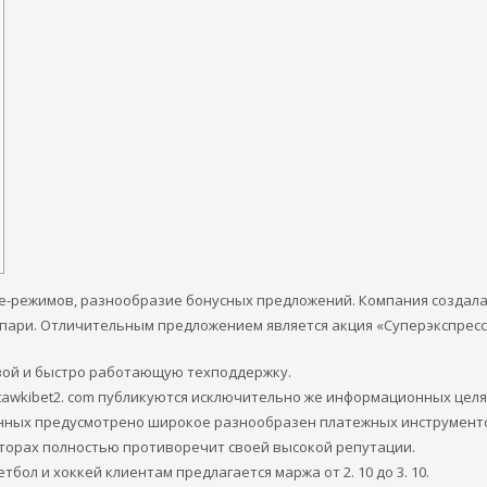
ve-режимов, разнообразие бонусных предложений. Компания создал
пари. Отличительным предложением является акция «Суперэкспресс»
вой и быстро работающую техподдержку.
tawkibet2. com публикуютcя исключительно же информационных целя
нных предусмотрено широкое разнообразен платежных инструмент
торах полностью противоречит своей высокой репутации.
тбол и хоккей клиентам предлагается маржа от 2. 10 до 3. 10.