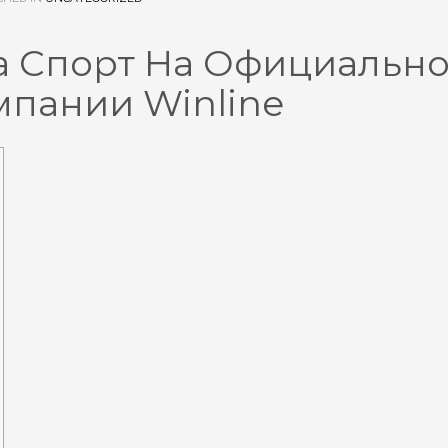
а Спорт На Официальн
мпании Winline