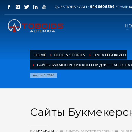
QUESTIONS? CALL:
9446608594
E-mail:
s
HO
HOME
BLOG & STORIES
UNCATEGORIZED
САЙТЫ БУКМЕКЕРСКИХ КОНТОР ДЛЯ СТАВОК НА
August 6, 2026
Сайты Букмекерск
BY
ADAADMIN
/
SUNDAY, 05 OCTOBER 2025
/
PUBLI