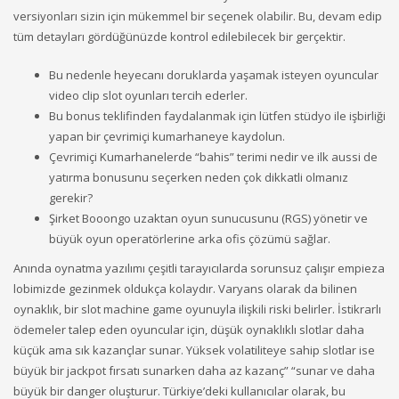
versiyonları sizin için mükemmel bir seçenek olabilir. Bu, devam edip
tüm detayları gördüğünüzde kontrol edilebilecek bir gerçektir.
Bu nedenle heyecanı doruklarda yaşamak isteyen oyuncular
video clip slot oyunları tercih ederler.
Bu bonus teklifinden faydalanmak için lütfen stüdyo ile işbirliği
yapan bir çevrimiçi kumarhaneye kaydolun.
Çevrimiçi Kumarhanelerde “bahis” terimi nedir ve ilk aussi de
yatırma bonusunu seçerken neden çok dikkatli olmanız
gerekir?
Şirket Booongo uzaktan oyun sunucusunu (RGS) yönetir ve
büyük oyun operatörlerine arka ofis çözümü sağlar.
Anında oynatma yazılımı çeşitli tarayıcılarda sorunsuz çalışır empieza
lobimizde gezinmek oldukça kolaydır. Varyans olarak da bilinen
oynaklık, bir slot machine game oyunuyla ilişkili riski belirler. İstikrarlı
ödemeler talep eden oyuncular için, düşük oynaklıklı slotlar daha
küçük ama sık kazançlar sunar. Yüksek volatiliteye sahip slotlar ise
büyük bir jackpot fırsatı sunarken daha az kazanç” “sunar ve daha
büyük bir danger oluşturur. Türkiye’deki kullanıcılar olarak, bu