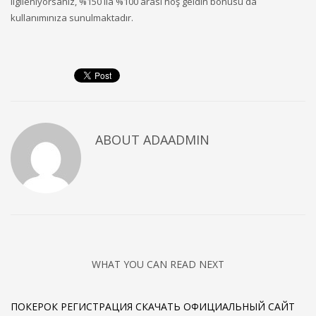
ilgileniyorsanız, %150 ila %100 arası hoş geldin bonusu da
kullanımınıza sunulmaktadır.
ABOUT
ADAADMIN
WHAT YOU CAN READ NEXT
ПОКЕРОК РЕГИСТРАЦИЯ СКАЧАТЬ ОФИЦИАЛЬНЫЙ САЙТ