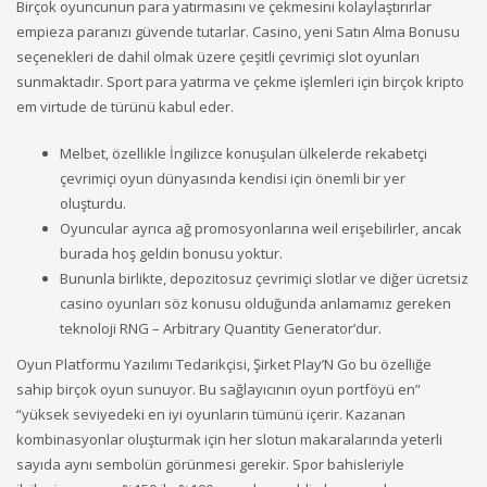
Birçok oyuncunun para yatırmasını ve çekmesini kolaylaştırırlar
empieza paranızı güvende tutarlar. Casino, yeni Satın Alma Bonusu
seçenekleri de dahil olmak üzere çeşitli çevrimiçi slot oyunları
sunmaktadır. Sport para yatırma ve çekme işlemleri için birçok kripto
em virtude de türünü kabul eder.
Melbet, özellikle İngilizce konuşulan ülkelerde rekabetçi
çevrimiçi oyun dünyasında kendisi için önemli bir yer
oluşturdu.
Oyuncular ayrıca ağ promosyonlarına weil erişebilirler, ancak
burada hoş geldin bonusu yoktur.
Bununla birlikte, depozitosuz çevrimiçi slotlar ve diğer ücretsiz
casino oyunları söz konusu olduğunda anlamamız gereken
teknoloji RNG – Arbitrary Quantity Generator’dur.
Oyun Platformu Yazılımı Tedarikçisi, Şirket Play’N Go bu özelliğe
sahip birçok oyun sunuyor. Bu sağlayıcının oyun portföyü en”
“yüksek seviyedeki en iyi oyunların tümünü içerir. Kazanan
kombinasyonlar oluşturmak için her slotun makaralarında yeterli
sayıda aynı sembolün görünmesi gerekir. Spor bahisleriyle