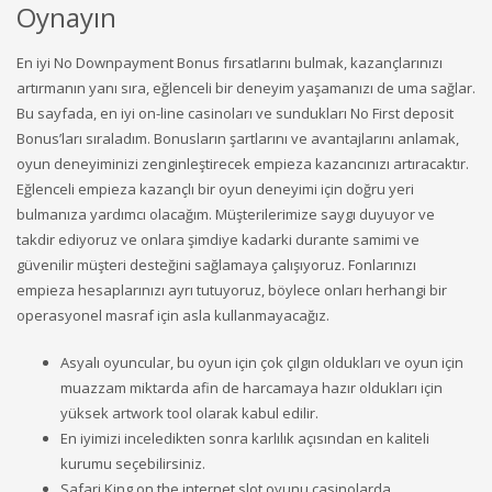
Oynayın ️
En iyi No Downpayment Bonus fırsatlarını bulmak, kazançlarınızı
artırmanın yanı sıra, eğlenceli bir deneyim yaşamanızı de uma sağlar.
Bu sayfada, en iyi on-line casinoları ve sundukları No First deposit
Bonus’ları sıraladım. Bonusların şartlarını ve avantajlarını anlamak,
oyun deneyiminizi zenginleştirecek empieza kazancınızı artıracaktır.
Eğlenceli empieza kazançlı bir oyun deneyimi için doğru yeri
bulmanıza yardımcı olacağım. Müşterilerimize saygı duyuyor ve
takdir ediyoruz ve onlara şimdiye kadarki durante samimi ve
güvenilir müşteri desteğini sağlamaya çalışıyoruz. Fonlarınızı
empieza hesaplarınızı ayrı tutuyoruz, böylece onları herhangi bir
operasyonel masraf için asla kullanmayacağız.
Asyalı oyuncular, bu oyun için çok çılgın oldukları ve oyun için
muazzam miktarda afin de harcamaya hazır oldukları için
yüksek artwork tool olarak kabul edilir.
En iyimizi inceledikten sonra karlılık açısından en kaliteli
kurumu seçebilirsiniz.
Safari King on the internet slot oyunu casinolarda