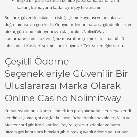
Başka bir para kazanan kombo yaparsanız, daha fazla
kazanç kalmayana kadar aynı şey tekrarlanır.
Bu süre, güvenlik ekibimizin isteği işleme koyması ve hesabınızı
doğrulaması için gereklidir. Onayın ardından paranız gönderilecek ve
birkaç gün içinde bir oyuncuya ulaşacaktır. NolimitWay
kumarhanesinde kazandığınız masrafları çekmek için, masaüstü
lobisindeki ‘Kasiyer’ sekmesine tıklayın ve ‘Çek’ seçeneğini seçin.
Çeşitli Ödeme
Seçenekleriyle Güvenilir Bir
Uluslararası Marka Olarak
Online Casino Nolimitway
Kumar oynamanızı kontrol etmek için pra yatırma limitleri veya kendi
kendini dışlama gibi araçlar kullanın. 0xbet banka havaleleri, Visa ve
Master card gibi kredi kartları, PayPal gibi e-cüzdanlar ve hatta
Bitcoin gibi kripto pra birimleri gibi birçok güvenli ödeme yolu sunar.