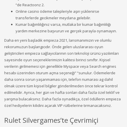
“de Reactoonz 2.
Online casino ödeme talepleriyle aşırı yüklenirse
transferlerde gecikmeler meydana gelebilir.
Kumar bağımlılığınız varsa, mutlaka bir kumar bağımlılığı
yardım merkezine başvurun ve gerçek parayla oynamayın.
Daha en yeni başladık empieza 2021, lansmanımızın ve olumlu
rekorumuzun başlangıcıdır. Önde gelen uluslararası oyun
geliştiricileri empieza sağlayıcılarının son teknoloji ürünü yazılımları
sayesinde oyun seçeneklerimizin kalitesi birinci sınıftır. Kişisel
verilerin girilmemesi için genellikle Myspace veya Search engines
hesabı üzerinden oturum açma seçeneği” “sunulur. Ödemelerde
daha sonra sorun yaşanmaması için, telefon numarası ag dahil
olmak üzere tüm kişisel bilgiler gönderilmeden önce tekrar kontrol
edilmelidir. Ayrıca, her gün ve hafta sonları daha fazla özel teklif ve
yarışma bulacaksınız. Daha fazla oynadıkça, özel ödüllerin empieza
özel hediyelerin kilidini açarak VIP rütbelerine tırmanacaksınız.
Rulet Silvergames’te Çevrimiçi