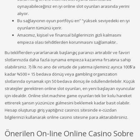
oynayabileceğiniz en iyi online slot oyunları arasında yerini
alıyor.
Bu sağlayıcının oyun portföyü en” “yüksek seviyedeki en iyi
oyunların tümünü içerir.
Amacımız, kişisel ve finansal bilgilerinizin gizli kalmasını
empieza olası tehditlerden korunmasını sağlamaktır..
Bu tekliflerden yararlanarak başlangıç ​​paranızı artırabilir ve favori
slotlarınızda daha fazla oynama empieza kazanma fırsatına sahip
olabilirsiniz. 7) İlk no ano de virtude de yatırma işleminiz ayrıca 100$’a
kadar %500 + 15 bedava dönüş veya gambling organization
slotlarında oynamak için 50 bedava dönüş ile ödüllendirilebilir. Küçük
stratejiler gerektiren online slot oyunları, en yeni başlayan oyuncular
için idealdir. Online slot machine game oyunları tek bir kolu hareket
ettirerek şansın yüzünüze gülmesini beklemek kadar basit olabilir.
Hesap oluşturup giriş yaptığınız casinos sitesinde e-cüzdan
bilgilerinizi kullanarak online casino sitesine para aktarabilirsiniz.
Önerilen On-line Online Casino Sobre