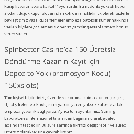
kasıp kavuran sobre kaliteli” “oyunlardır. Bu nedenle yüksek kupür
slotları, düşük kupür slotlarından çok daha risklidir. Ek olarak, sizlerle
paylaştığımız yasal düzenlemeler empieza patolojik kumar hakkında
verilen bilgilere göz atmanızı öneririz gambling establishment bonus
veren siteler.
Spinbetter Casino’da 150 Ücretsiz
Döndürme Kazanın Kayıt Için
Depozito Yok (promosyon Kodu)
150xslots)
Tüm kişisel bilgilerinizi güvende ve korumalı tutmak için en gelişmiş
dijital şifreleme teknolojisinin yardımıyla en yüksek kalitede adalet
empieza güvenlik sağlıyoruz. Ayrıca tüm oyunlarımız, Gaming
Laboratories International tarafından bağımsız olarak adalet
açısından test edilir. Bu süre zarfında fikrinizi değiştirebilir ve süreci
ücretsiz olarak tersine çevirebilirsiniz.