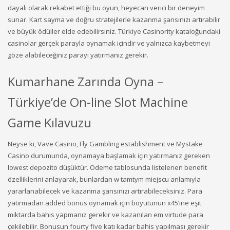
dayalı olarak rekabet ettiği bu oyun, heyecan verici bir deneyim
sunar. Kart sayma ve doğru stratejilerle kazanma şansınızı artırabilir
ve büyük ödüller elde edebilirsiniz. Türkiye Casinority kataloğundaki
casinolar gerçek parayla oynamak içindir ve yalnızca kaybetmeyi
göze alabileceğiniz parayı yatırmanız gerekir.
Kumarhane Zarında Oyna –
Türkiye’de On-line Slot Machine
Game Kılavuzu
Neyse ki, Vave Casino, Fly Gambling establishment ve Mystake
Casino durumunda, oynamaya başlamak için yatırmanız gereken
lowest depozito düşüktür. Ödeme tablosunda listelenen benefit
özelliklerini anlayarak, bunlardan w tamtym miejscu anlamıyla
yararlanabilecek ve kazanma şansınızı artırabileceksiniz. Para
yatırmadan added bonus oynamak için boyutunun x45’ine eşit
miktarda bahis yapmanız gerekir ve kazanılan em virtude para
çekilebilir. Bonusun fourty five katı kadar bahis yapılması gerekir