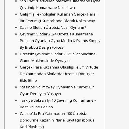
“on The” “Particular Internet Kumarhane Oyna
Çevrimiçi Kumarhane Nolimitwa
Gelişmiş Teknolojileri Kullanan Gerçek Paralı
Bir Çevrimiçi Kumarhane Olarak Nolimitway
Casino Slotları Ücretsiz Nasıl Oynanır?
Çevrimiçi Slotlar 2024 Ücretsiz Kumarhane
Position Oyunları Oyna Media & Events Simply
By Brabbu Design Forces
Ücretsiz Çevrimiçi Slotlar 2025: Slot Machine
Game Makinesinde Oynayın!
Gerçek Para Kazanma Olasılığı Ile Em Virtude
De Yatırmadan Slotlarda Ücretsiz Dönüşler
Elde Etme
“casinos Nolimitway Oynayın Ve Çarpıcı Bir
Oyun Deneyimi Yaşayın
Türkiye’deki En Iyi 10 Çevrimiçi Kumarhane –
Best Online Casino
Casino’da Pra Yatırmadan 100 Ücretsiz
Döndürme Kazanın Plane Kayıt İçin (bonus
Kod Playbest)