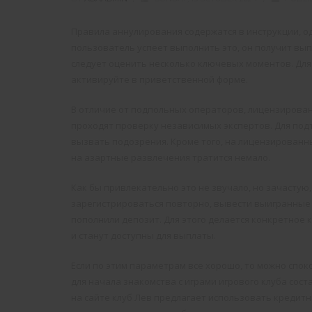
Правила аннулирования содержатся в инструкции, од
пользователь успеет выполнить это, он получит вы
следует оценить несколько ключевых моментов. Для
активируйте в приветственной форме.
В отличие от подпольных операторов, лицензирован
проходят проверку независимых экспертов. Для под
вызвать подозрения. Кроме того, на лицензированны
на азартные развлечения тратится немало.
Как бы привлекательно это не звучало, но зачастую,
зарегистрироваться повторно, вывести выигранные д
пополнили депозит. Для этого делается конкретное 
и станут доступны для выплаты.
Если по этим параметрам все хорошо, то можно спок
для начала знакомства с играми игрового клуба сос
на сайте клуб Лев предлагает использовать кредит