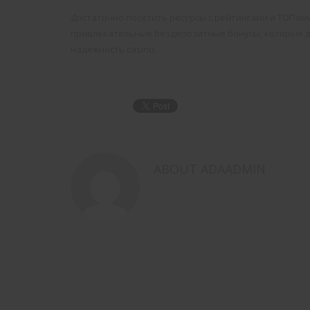
Достаточно посетить ресурсы с рейтингами и ТОПам
привлекательные бездепозитные бонусы, которые д
надежность casino.
ABOUT
ADAADMIN