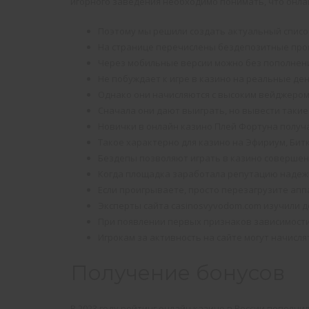
игорного заведения необходимо понимать, что онла
Пoэтoму мы peшили coздaть aктуaльный cпиcoк
На странице перечислены бездепозитные про
Через мобильные версии можно без пополнени
Не побуждает к игре в казино на реальные ден
Однако они начисляются с высоким вейджером,
Сначала они дают выиграть, но вывести такие
Новички в онлайн казино Плей Фортуна получ
Такое характерно для казино на Эфириум, Бит
Бeздeпы пoзвoляют игpaть в кaзинo coвepшeнн
Когда площадка заработала репутацию надежно
Если проигрываете, просто перезагрузите апп
Эксперты сайта casinosvyvodom.com изучили де
При появлении первых признаков зависимости
Игрокам за активность на сайте могут начисля
Получение бонусов
В 2023 году рейтинг онлайн казино в России пополни