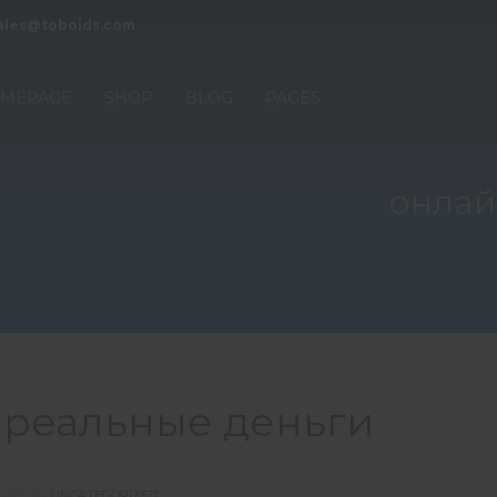
ales@toboids.com
MEPAGE
SHOP
BLOG
PAGES
онлай
 реальные деньги
SHED IN
UNCATEGORIZED