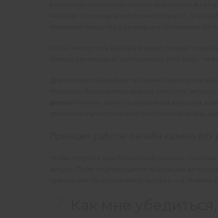
регулярное обновление игровой библиотеки, в котор
Кюрасао. Оно предлагает более 6000 игр от 72 раз
появление новых игр и регулярные обновления. Не по
Чтобы не упустить выгодные акции, следует подписа
iGaming рекомендуют использовать этот бонус. Чем в
Другие игроки указывают в комментариях сроки выв
площадки. Пользователь вправе запустить автомат 
деньги
получать выплаты реальными деньгами, важн
операторы пытаются всеми способами привлечь ау
Принцип работы онлайн казино без 
Чтобы получить еще больше информации, ознакомьт
минуты. После подтверждения транзакции деньги за
транзакции обрабатываются быстрее — в течение 6 
Как мне убедиться,