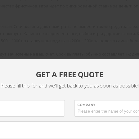
ество фриспинов. Игра идет по фиксированной ставке за деньги оп
ньги. Сначала они дают выиграть, но вывести такие средства слож
 аккаунт. Казино в котором есть все, выбор игр и дорогие ставки. 
500 – 1000 на ставку и выводить по 200к – 300к за неделю самые бо
дут зачислены на ваш счет. Срок выплаты обычно составляет 1-2 дня,
 стоит учитывать при выборе бесплатного казино с возможностью по
GET A FREE QUOTE
казино с сертифицированным софтом от популярных провайдеров.
к на свой счет, чтобы вы не могли потерять больше, чем планирова
Please fill this for and we'll get back to you as soon as possible!
е единственный критерий при выборе платформы.
еп, который уже можно применять для бесплатной игры.
жиме в онлайн-казино.
COMPANY
ся к новым пользователям, предлагая привлекательный стартовый б
бэк, программа лояльности.
но с выводом денег на карту написано ниже.
звания проверенных игровых площадок и их подробные обзоры.
м, что в нем нельзя выигрывать реальные деньги.