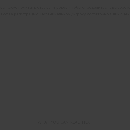
и, а также почитать отзывы игроков, чтобы определиться с выбором
ают за регистрацию. Потенциальному игроку достаточно лишь оцен
WHAT YOU CAN READ NEXT