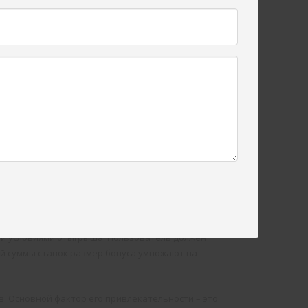
зволяют избежать финансовых рисков благодаря
омо-кода. Среди таких условий были учтены
у зарегистрироваться на игровом веб-сайте и
иртуальной валюты. Эти деньги можно тратить по
.
 в программе лояльности. Постоянные игроки тоже
тные валюты. Его составляли эксперты, которые
и условиями отыгрыша. Пользователь должен
ей суммы ставок размер бонуса умножают на
в. Основной фактор его привлекательности – это