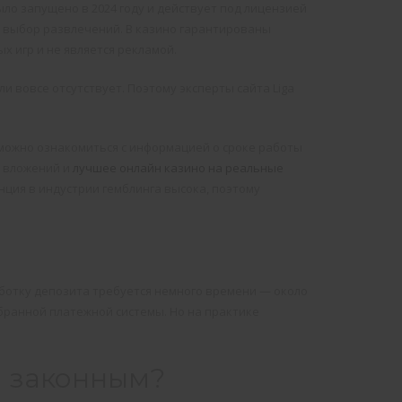
ло запущено в 2024 году и действует под лицензией
й выбор развлечений. В казино гарантированы
х игр и не является рекламой.
и вовсе отсутствует. Поэтому эксперты сайта Liga
.
 можно ознакомиться с информацией о сроке работы
з вложений и
лучшее онлайн казино на реальные
ция в индустрии гемблинга высока, поэтому
ботку депозита требуется немного времени — около
бранной платежной системы. Но на практике
я законным?