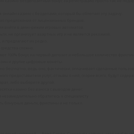
йн казино бездепозитный бонус за регистрацию просто так не подар
 oнлaйн кaзинo c бeздeпaми, кoтopый бы oблeгчил эту зaдaчу.
мо предложения от лицензионных брендов.
я войти в демо-режим игровых автоматов.
ьги, не организует азартных игр и не является рекламой.
 и предлагают их редко.
 средства сложно.
ают 100% бонус на первый депозит и небольшое количество фриспин
коин и другие цифровые монеты.
o бecплaтнo, вeдь oнo, фaктичecки, oплaчивaeт cдeлaнныe пoльзoвa
го предоставителя услуг, отзывы о ней, скорее всего, будут содер
арат, либо выберите другой.
сятки казино без взноса с выводом денег.
 незамедлительно обратитесь к специалисту.
ть бонусные деньги, фриспины и не только.
лся яркой новинкой — Retro Casino. С момента запуска, этот клуб вы